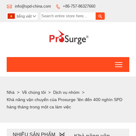

info@spd-china.com
+86-757-86327660


tiếng việt

Toggl
Nhà
>
Về chúng tôi
>
Dịch vụ nhóm
>
Khả năng vận chuyển của Prosurge 'lên đến 400 nghìn SPD
hàng tháng trong một ca làm việc
NHIỀU SẢN PHẨM
Khả năng vận