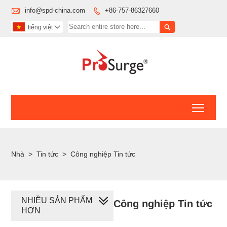

info@spd-china.com
+86-757-86327660


tiếng việt

Toggl
Nhà
>
Tin tức
>
Công nghiệp Tin tức
NHIỀU SẢN PHẨM
Công nghiệp Tin tức
HƠN