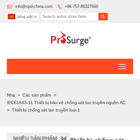

info@spd-china.com
+86-757-86327660


tiếng việt

Toggl
Nhà
>
Các sản phẩm
>
IEC61643-11 Thiết bị bảo vệ chống sét lan truyền nguồn AC
>
Thiết bị chống sét lan truyền loại 1
NHIỀU SẢN PHẨM