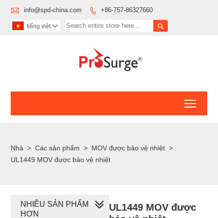

info@spd-china.com
+86-757-86327660


tiếng việt

Toggl
Nhà
>
Các sản phẩm
>
MOV được bảo vệ nhiệt
>
UL1449 MOV được bảo vệ nhiệt
NHIỀU SẢN PHẨM
UL1449 MOV được
HƠN