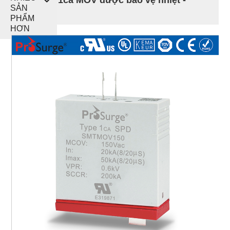
SẢN
50kA
PHẨM
HƠN