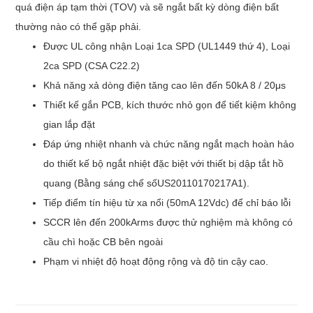
quá điện áp tạm thời (TOV) và sẽ ngắt bất kỳ dòng điện bất
thường nào có thể gặp phải.
Được UL công nhận Loại 1ca SPD (UL1449 thứ 4), Loại
2ca SPD (CSA C22.2)
Khả năng xả dòng điện tăng cao lên đến 50kA 8 / 20μs
Thiết kế gắn PCB, kích thước nhỏ gọn để tiết kiệm không
gian lắp đặt
Đáp ứng nhiệt nhanh và chức năng ngắt mạch hoàn hảo
do thiết kế bộ ngắt nhiệt đặc biệt với thiết bị dập tắt hồ
quang (Bằng sáng chế sốUS20110170217A1).
Tiếp điểm tín hiệu từ xa nổi (50mA 12Vdc) để chỉ báo lỗi
SCCR lên đến 200kArms được thử nghiệm mà không có
cầu chì hoặc CB bên ngoài
Phạm vi nhiệt độ hoạt động rộng và độ tin cậy cao.