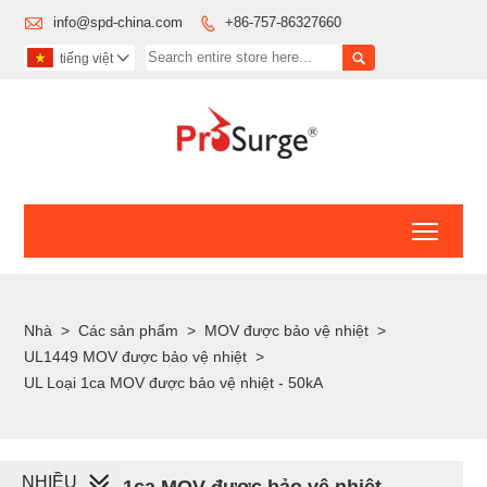

info@spd-china.com
+86-757-86327660


tiếng việt

Toggl
Nhà
>
Các sản phẩm
>
MOV được bảo vệ nhiệt
>
UL1449 MOV được bảo vệ nhiệt
>
UL Loại 1ca MOV được bảo vệ nhiệt - 50kA
NHIỀU
UL Loại 1ca MOV được bảo vệ nhiệt -