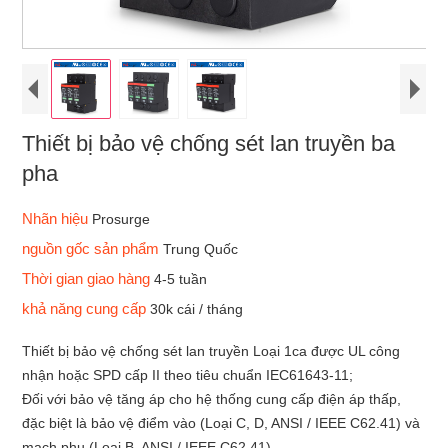
Thiết bị bảo vệ chống sét lan truyền ba
pha
Nhãn hiệu
Prosurge
nguồn gốc sản phẩm
Trung Quốc
Thời gian giao hàng
4-5 tuần
khả năng cung cấp
30k cái / tháng
Thiết bị bảo vệ chống sét lan truyền Loại 1ca được UL công
nhận hoặc SPD cấp II theo tiêu chuẩn IEC61643-11;
Đối với bảo vệ tăng áp cho hệ thống cung cấp điện áp thấp,
đặc biệt là bảo vệ điểm vào (Loại C, D, ANSI / IEEE C62.41) và
mạch phụ (Loại B, ANSI / IEEE C62.41).