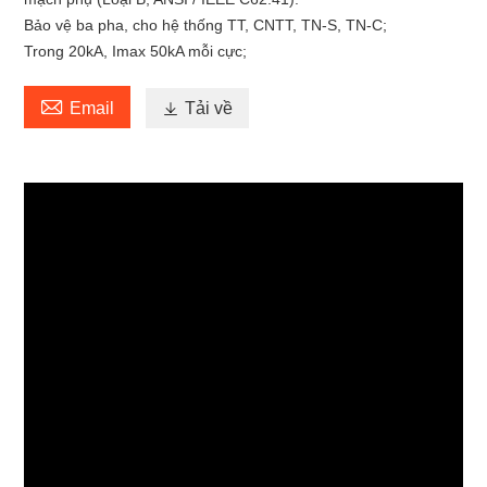
Bảo vệ ba pha, cho hệ thống TT, CNTT, TN-S, TN-C;
Trong 20kA, Imax 50kA mỗi cực;

Email

Tải về