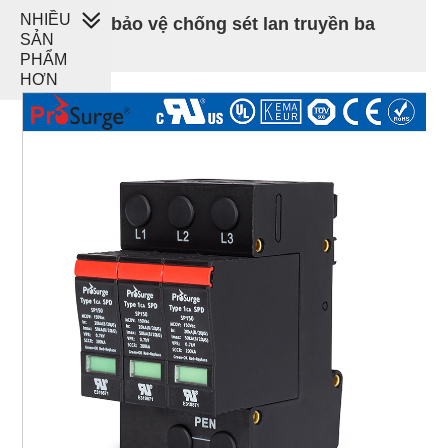
NHIỀU
Thiết bị bảo vệ chống sét lan truyền ba
SẢN
pha
PHẨM
HƠN