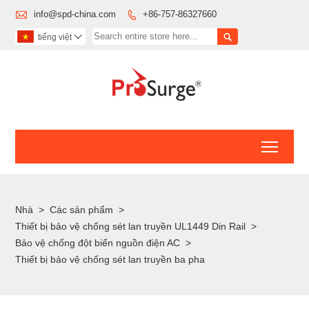

info@spd-china.com
+86-757-86327660


tiếng việt

Toggl
Nhà
>
Các sản phẩm
>
Thiết bị bảo vệ chống sét lan truyền UL1449 Din Rail
>
Bảo vệ chống đột biến nguồn điện AC
>
Thiết bị bảo vệ chống sét lan truyền ba pha