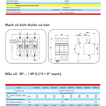
Mạch và kích thước cơ bản
Mẫu số: SP ... / 4P-S ("4 + 0" mạch)