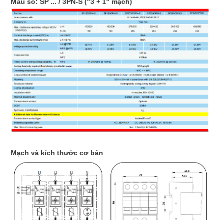
Mẫu số: SP ... / 3PN-S ("3 + 1" mạch)
Mạch và kích thước cơ bản