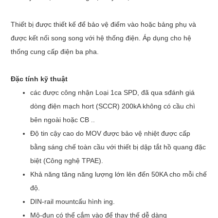
Thiết bị được thiết kế để bảo vệ điểm vào hoặc bảng phụ và
được kết nối song song với hệ thống điện. Áp dụng cho hệ
thống cung cấp điện ba pha.
Đặc tính kỹ thuật
các
được công nhận
Loại
1ca
SPD
, đã qua s
đánh giá
dòng điện mạch hort
(SCCR) 200kA không có cầu chì
bên ngoài hoặc CB ..
Độ tin cậy cao do MOV được bảo vệ nhiệt được cấp
bằng sáng chế toàn cầu với thiết bị dập tắt hồ quang đặc
biệt
(
Công nghệ TPAE).
Khả năng tăng năng lượng lớn
lên đến 50KA cho mỗi chế
độ.
DIN-rail mount
cấu hình ing.
Mô-đun có thể cắm vào để thay thế dễ dàng