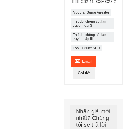
IEEE C62.41, CSA C22.2
Modular Surge Arrester
Thiết bị chống sét lan
truyền loại 3
Thiết bị chống sét lan
truyền cấp III
Loại D 20kA SPD

Email
Chi tiết
Nhận giá mới
nhất? Chúng
tôi sẽ trả lời