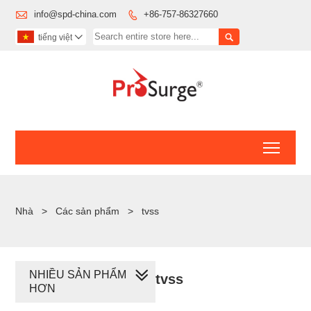

info@spd-china.com
+86-757-86327660


tiếng việt

Toggl
Nhà
>
Các sản phẩm
>
tvss
NHIỀU SẢN PHẨM
tvss
HƠN