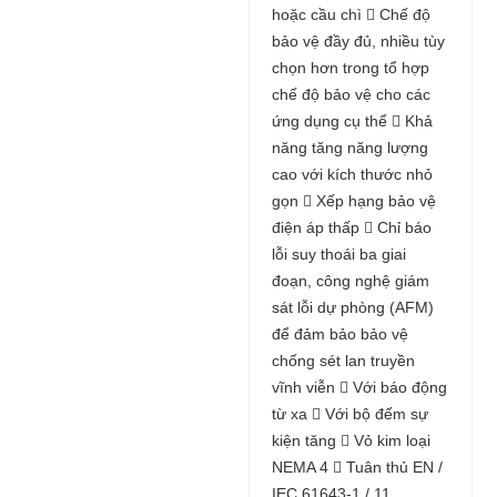
hoặc cầu chì  Chế độ
bảo vệ đầy đủ, nhiều tùy
chọn hơn trong tổ hợp
chế độ bảo vệ cho các
ứng dụng cụ thể  Khả
năng tăng năng lượng
cao với kích thước nhỏ
gọn  Xếp hạng bảo vệ
điện áp thấp  Chỉ báo
lỗi suy thoái ba giai
đoạn, công nghệ giám
sát lỗi dự phòng (AFM)
để đảm bảo bảo vệ
chống sét lan truyền
vĩnh viễn  Với báo động
từ xa  Với bộ đếm sự
kiện tăng  Vỏ kim loại
NEMA 4  Tuân thủ EN /
IEC 61643-1 / 11