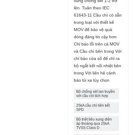
vùng chống sét 1-2 trở
lên. Tuân theo IEC
61643-11 Cầu chì có sẵn
trong loạt với thiết kế
MOV để bảo vệ quá
dòng đáng tin cậy hơn
Chỉ báo lỗi trên cả MOV
và Cầu chì bên trong Với
chỉ báo cửa sổ để chỉ ra
bộ ngắt kết nối nhiệt bên
trong Với liên hệ cảnh
báo từ xa tùy chọn
Bộ chống sét lan truyền
với cầu chì tích hợp
25kA cầu chì liên kết
SPD
Bộ triệt tiêu xung điện
áp thoáng qua 25kA
TVSS Class D