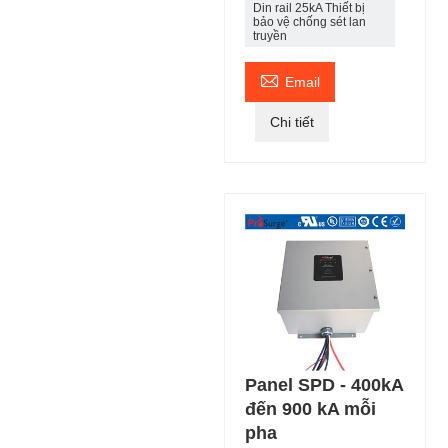
Din rail 25kA Thiết bị
bảo vệ chống sét lan
truyền

Email
Chi tiết
Panel SPD - 400kA
đến 900 kA mỗi
pha