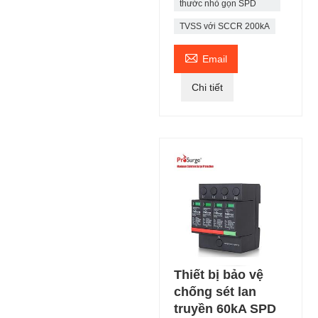
thước nhỏ gọn SPD
TVSS với SCCR 200kA

Email
Chi tiết
Thiết bị bảo vệ
chống sét lan
truyền 60kA SPD