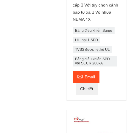
cấp  Với tùy chọn cảnh
báo từ xa  Vỏ nhựa
NEMA 4X
Bảng điều khiển Surge
UL loại 1 SPD
TVSS được liệt kê UL
Bảng điều khiển SPD
với SCCR 200kA

Email
Chi tiết