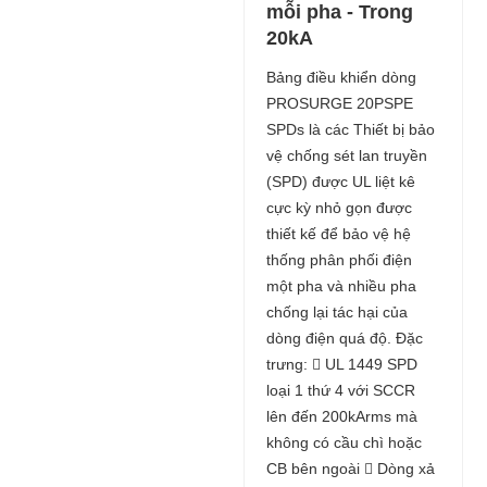
mỗi pha - Trong
20kA
Bảng điều khiển dòng
PROSURGE 20PSPE
SPDs là các Thiết bị bảo
vệ chống sét lan truyền
(SPD) được UL liệt kê
cực kỳ nhỏ gọn được
thiết kế để bảo vệ hệ
thống phân phối điện
một pha và nhiều pha
chống lại tác hại của
dòng điện quá độ. Đặc
trưng:  UL 1449 SPD
loại 1 thứ 4 với SCCR
lên đến 200kArms mà
không có cầu chì hoặc
CB bên ngoài  Dòng xả