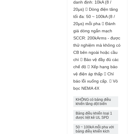
danh định: 10kA (8 /
20μs)  Dòng điện tăng
tối đa: 50 ~ 100kA (8 /
20μs) mỗi pha  Đánh
giá dòng ngắn mạch
SCCR: 200kArms - được
thử nghiệm mà không có
CB bên ngoài hoặc cầu
chì  Bảo vệ đầy đủ các
chế độ  Xếp hạng bảo
vệ điện áp thấp  Chỉ
báo lỗi xuống cấp.  Vỏ
bọc NEMA 4X
KHÔNG có bảng điều
khiển tăng đột biến
Bảng điều khiển loại 1
được liệt kê UL SPD
50 ~ 100kA mỗi pha với
bảng điều khiển kích