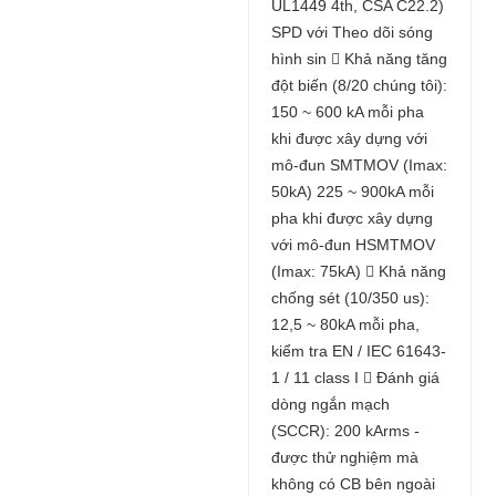
UL1449 4th, CSA C22.2)
SPD với Theo dõi sóng
hình sin  Khả năng tăng
đột biến (8/20 chúng tôi):
150 ~ 600 kA mỗi pha
khi được xây dựng với
mô-đun SMTMOV (Imax:
50kA) 225 ~ 900kA mỗi
pha khi được xây dựng
với mô-đun HSMTMOV
(Imax: 75kA)  Khả năng
chống sét (10/350 us):
12,5 ~ 80kA mỗi pha,
kiểm tra EN / IEC 61643-
1 / 11 class I  Đánh giá
dòng ngắn mạch
(SCCR): 200 kArms -
được thử nghiệm mà
không có CB bên ngoài