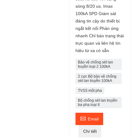
sóng 8/20 us, Imax
100kA SPD Giám sát
đáng tin cậy do thiết bị
ngắt kết nối Phản ứng
nhanh Chỉ báo trạng thái
trực quan và liên hệ tín
hiệu từ xa có sẵn.
Bảo vệ chống sét lan
truyền loại 2 100kA
2 cực Bộ bảo vệ chống
sét lan truyền 100kA
TVSS một pha
Bộ chống sét lan truyền
ba pha loại II

Email
Chi tiết