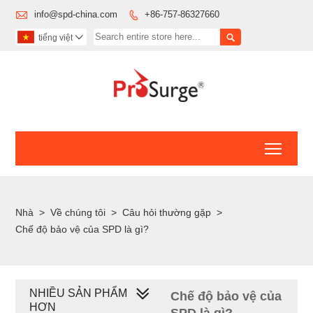

info@spd-china.com
+86-757-86327660


tiếng việt

Toggl
Nhà
>
Về chúng tôi
>
Câu hỏi thường gặp
>
Chế độ bảo vệ của SPD là gì?
NHIỀU SẢN PHẨM
Chế độ bảo vệ của
HƠN
SPD là gì?