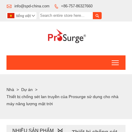

info@spd-china.com
+86-757-86327660


tiếng việt

Toggl
Nhà
>
Dự án
>
Thiết bị chống sét lan truyền của Prosurge sử dụng cho nhà
máy năng lượng mặt trời
NHIỀU SẢN PHẨM
Thiết bị chống sét